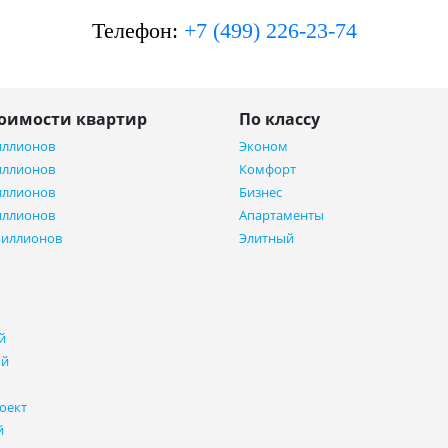
Телефон:
+7 (499) 226-23-74
тоимости квартир
По классу
иллионов
Эконом
иллионов
Комфорт
иллионов
Бизнес
иллионов
Апартаменты
миллионов
Элитный
й
ый
оект
й