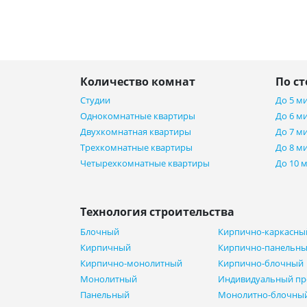
Количество комнат
По с
Студии
До 5 м
Однокомнатные квартиры
До 6 м
Двухкомнатная квартиры
До 7 м
Трехкомнатные квартиры
До 8 м
Четырехкомнатные квартиры
До 10 
Технология строительства
Блочный
Кирпично-каркасны
Кирпичный
Кирпично-панельн
Кирпично-монолитный
Кирпично-блочный
Монолитный
Индивидуальный пр
Панельный
Монолитно-блочны