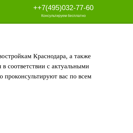
++7(495)032-77-60
++7(495)032-77-60
Консультируем бесплатно
Консультируем бесплатно
овостройкам Краснодара, а также
 в соответствии с актуальными
 проконсультируют вас по всем