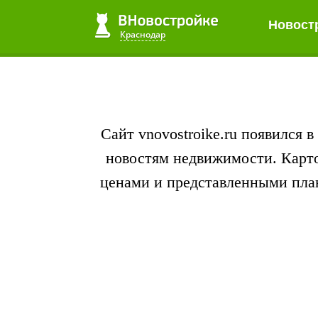
Новост
Новост
Краснодар
Краснодар
Сайт vnovostroike.ru появился 
новостям недвижимости. Карто
ценами и представленными пла