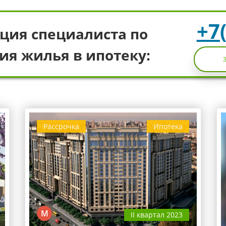
+7
ция специалиста по
ия жилья в ипотеку:
Рассрочка
Ипотека
М
II квартал 2023