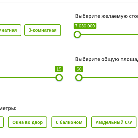
Выберите желаемую сто
7 030 000
мнатная
3-комнатная
Выберите общую площад
15
50
метры:
Окна во двор
С балконом
Раздельный С/У