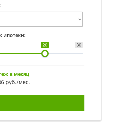
:
к ипотеки:
20
30
теж в месяц
86
руб./мес.