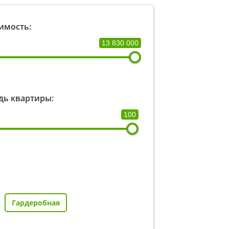
имость:
13 830 000
ь квартиры:
100
Гардеробная