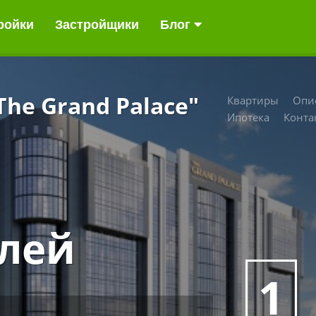
ройки
Застройщики
Блог
he Grand Palace"
Квартиры
Опи
Ипотека
Конта
блей
1