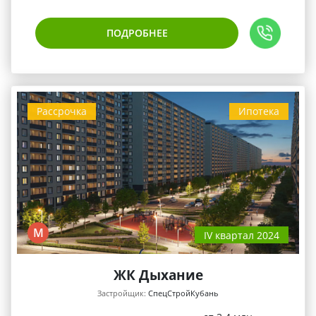
ПОДРОБНЕЕ
Рассрочка
Ипотека
М
IV квартал 2024
ЖК Дыхание
Застройщик:
СпецСтройКубань