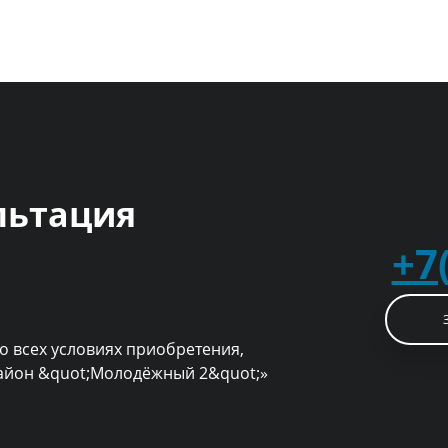
льтация
+7
о всех условиях приобретения,
район &quot;Молодёжный 2&quot;»