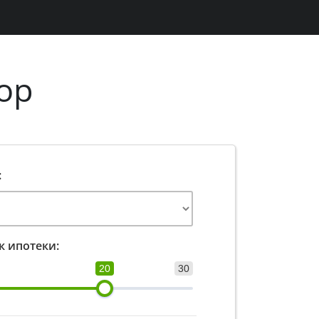
ор
:
к ипотеки:
20
30