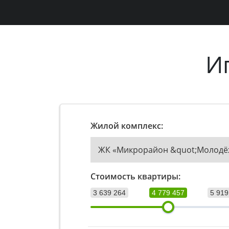
И
Жилой комплекс:
ЖК «Микрорайон &quot;Молодё
Стоимость квартиры:
3 639 264
4 779 457
5 919