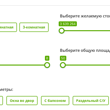
Выберите желаемую сто
3 639 264
мнатная
3-комнатная
Выберите общую площад
8
50
метры:
Окна во двор
С балконом
Раздельный С/У