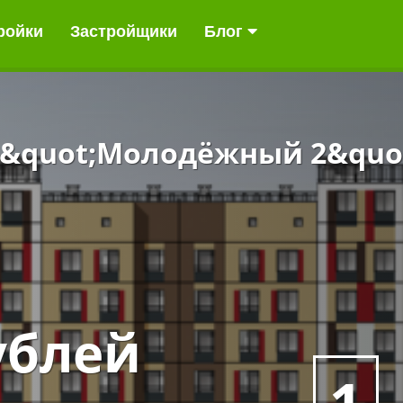
ройки
Застройщики
Блог
&quot;Молодёжный 2&quot
ублей