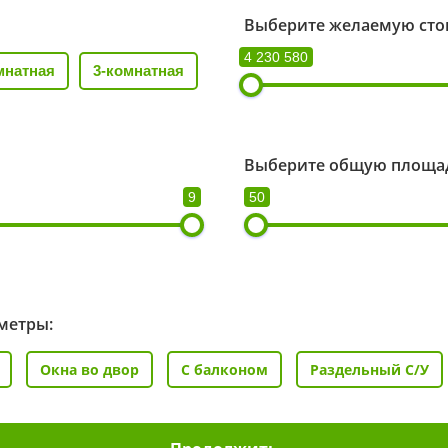
Выберите желаемую сто
4 230 580
мнатная
3-комнатная
Выберите общую площад
9
50
метры:
Окна во двор
С балконом
Раздельный С/У