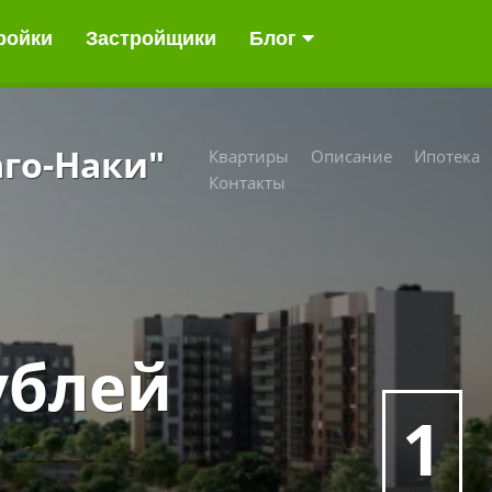
ройки
Застройщики
Блог
го-Наки"
Квартиры
Описание
Ипотека
Контакты
ублей
1