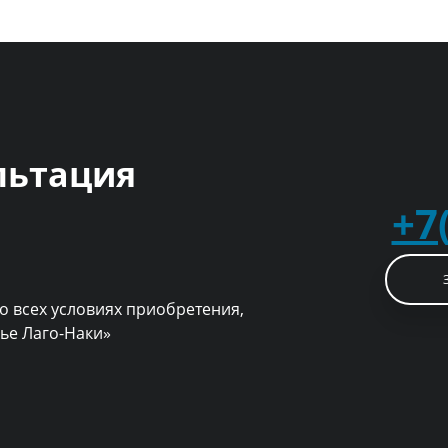
льтация
+7
о всех условиях приобретения,
рье Лаго-Наки»