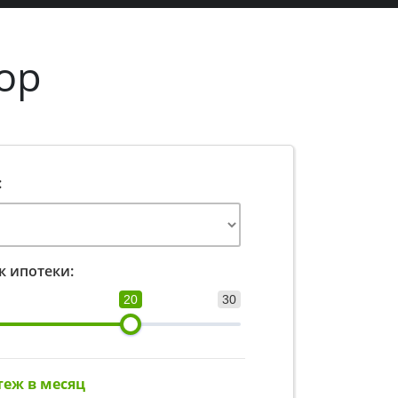
ор
:
к ипотеки:
20
30
теж в месяц