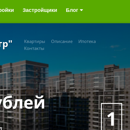
ройки
Застройщики
Блог
тр"
Квартиры
Описание
Ипотека
Контакты
ублей
1
д