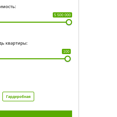
имость:
5 500 000
ь квартиры:
100
Гардеробная