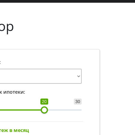
ор
:
к ипотеки:
20
30
теж в месяц