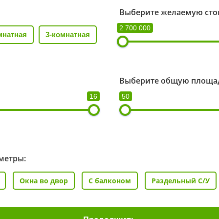
Выберите желаемую сто
2 700 000
мнатная
3-комнатная
Выберите общую площад
16
50
метры:
Окна во двор
С балконом
Раздельный С/У