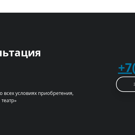
льтация
+7
о всех условиях приобретения,
 театр»